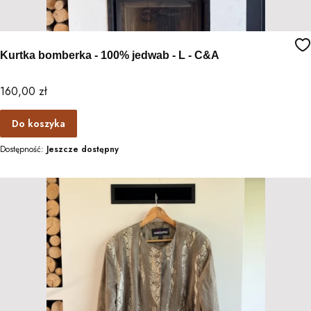
Kurtka bomberka - 100% jedwab - L - C&A
Cena
160,00 zł
Do koszyka
Dostępność:
Jeszcze dostępny