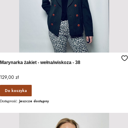
Marynarka żakiet - wełna/wiskoza - 38
Cena
129,00 zł
Do koszyka
Dostępność:
Jeszcze dostępny