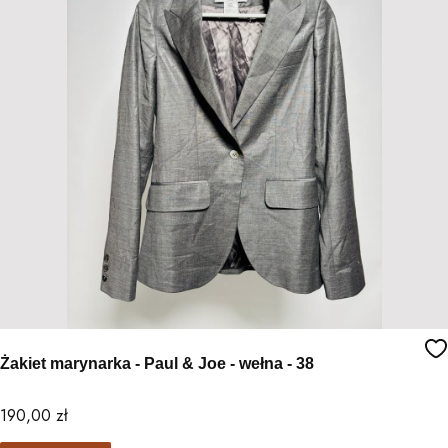
Żakiet marynarka - Paul & Joe - wełna - 38
Cena
190,00 zł