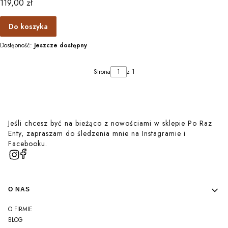
Cena
119,00 zł
Do koszyka
Dostępność:
Jeszcze dostępny
Strona
z 1
Jeśli chcesz być na bieżąco z nowościami w sklepie Po Raz
Enty, zapraszam do śledzenia mnie na Instagramie i
Facebooku.
Linki w stopce
O NAS
O FIRMIE
BLOG