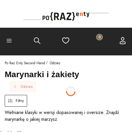
Produkty w koszyku
Szukaj
Ulubione
Koszyk
Zalogu
Menu
Po Raz Enty Second Hand
Odzież
Marynarki i żakiety
Odzież
Filtry
Wełniane klasyki w wersji dopasowanej i oversize. Znajdź
marynarkę o jakiej marzysz.