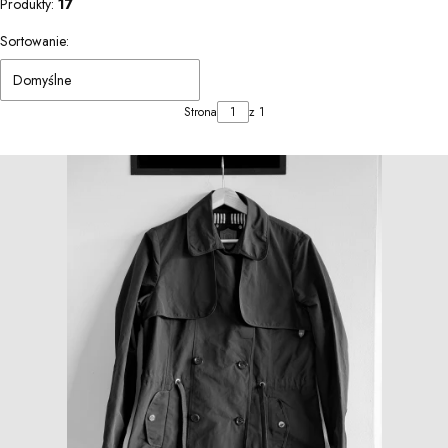
Produkty:
17
Lista produktów
Sortowanie:
Domyślne
Strona
z 1