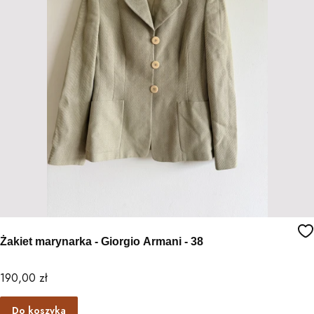
Żakiet marynarka - Giorgio Armani - 38
Cena
190,00 zł
Do koszyka