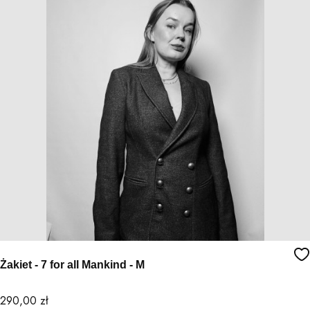
Żakiet - 7 for all Mankind - M
Cena
290,00 zł