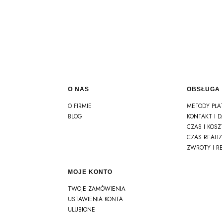
O NAS
OBSŁUGA 
Linki w stopce
O FIRMIE
METODY PŁA
BLOG
KONTAKT I 
CZAS I KOS
CZAS REALI
ZWROTY I R
MOJE KONTO
TWOJE ZAMÓWIENIA
USTAWIENIA KONTA
ULUBIONE