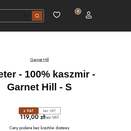
Produkty w koszyku: 0. Zobac
Ulubione
Koszyk
Zaloguj się
Wyczyść
Szukaj
Garnet Hill
ter - 100% kaszmir -
Garnet Hill - S
z VAT
bez VAT
Cena
119,00 zł
bez VAT
Ceny podane bez kosztów dostawy.