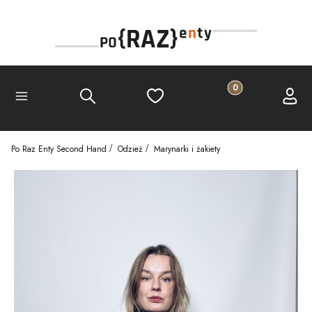
Produkty w koszyku
Szukaj
Ulubione
Koszyk
Zalogu
Menu
Po Raz Enty Second Hand
Odzież
Marynarki i żakiety