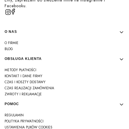
Enty, zapraszam do śledzenia mnie na Instagramie i
Facebooku.
Linki w stopce
O NAS
O FIRMIE
BLOG
OBSŁUGA KLIENTA
METODY PŁATNOŚCI
KONTAKT I DANE FIRMY
CZAS I KOSZTY DOSTAWY
CZAS REALIZACJI ZAMÓWIENIA
ZWROTY I REKLAMACJE
POMOC
REGULAMIN
POLITYKA PRYWATNOŚCI
USTAWIENIA PLIKÓW COOKIES