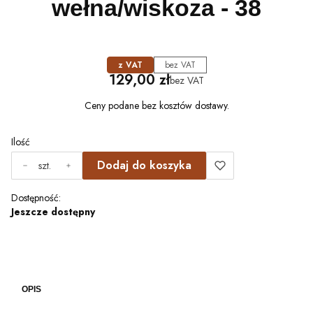
wełna/wiskoza - 38
z VAT
bez VAT
Cena
129,00 zł
bez VAT
Ceny podane bez kosztów dostawy.
Ilość
Dodaj do koszyka
szt.
Dostępność:
Jeszcze dostępny
OPIS