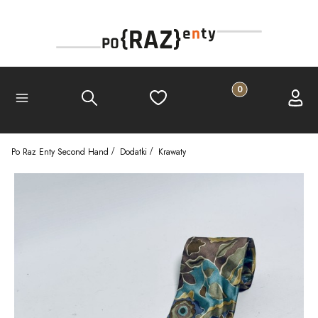
Produkty w koszyku
Szukaj
Ulubione
Koszyk
Zalogu
Menu
Po Raz Enty Second Hand
Dodatki
Krawaty