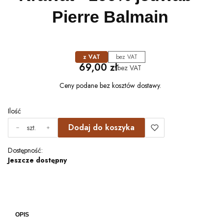
Pierre Balmain
z VAT
bez VAT
Cena
69,00 zł
bez VAT
Ceny podane bez kosztów dostawy.
Ilość
Dodaj do koszyka
szt.
Dostępność:
Jeszcze dostępny
OPIS